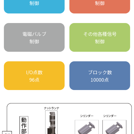
制御
制御
電磁バルブ
その他各種信号
制御
制御
I/O点数
ブロック数
96点
10000点