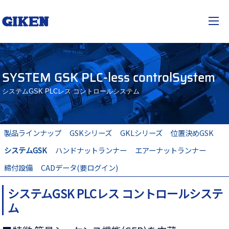
技研工業株式会社
JP
EN
togg
SYSTEM GSK PLC-less controlSystem
システムGSK PLCレス コントロールシステム
製品ラインナップ
GSKシリーズ
GKLシリーズ
位置決めGSK
システムGSK
ハンドナットランナー
エアーナットランナー
締付設備
CADデータ(要ログイン)
システムGSK PLCレス コントロールシステ
ム