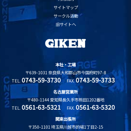
サイトマップ
サークル活動
旧サイトへ
本社・工場
〒639-1031 奈良県大和郡山市今国府町97-8
0743-59-3730
0743-59-3733
TEL.
FAX.
名古屋営業所
〒480-1144 愛知県長久手市熊田1202番地
0561-63-5321
0561-63-5320
TEL.
FAX.
関東出張所
〒350-1101 埼玉県川越市的場1丁目2-15