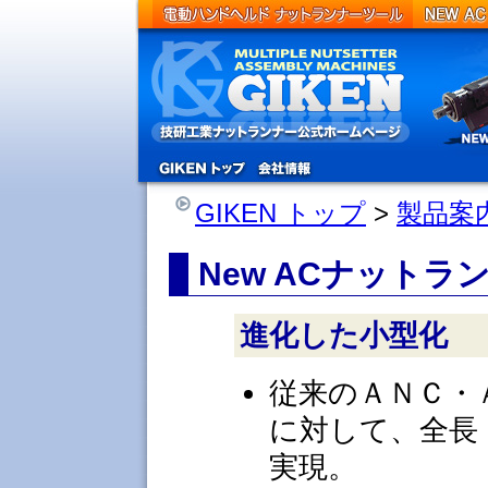
Product
GIKEN トップ
>
製品案内 
New ACナットラ
進化した小型化
従来のＡＮＣ・
に対して、全長
実現。