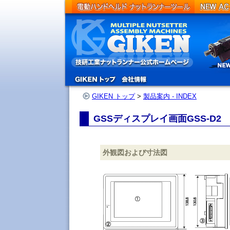
Product
GIKEN トップ
>
製品案内 - INDEX
GSSディスプレイ画面GSS-D2
外観図および寸法図